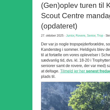
(Gen)oplev turen til 
Scout Centre manda
(opdateret)
27. oktober 2025 ·
Junior
,
Rovere
,
Senior
,
Trop
· Sk
Der var jo nogle tropspejderforældre, som 
Kandersteg i sommer. Heldigvis blev der
til at fortælle om vores oplevelser i Sch
sædvanlig tid, dvs. kl. 18-20 i Trophytte
seniorer samt de rovere, der var med) 
at deltage.
Tilmeld jer her
senest fredag
plads til.