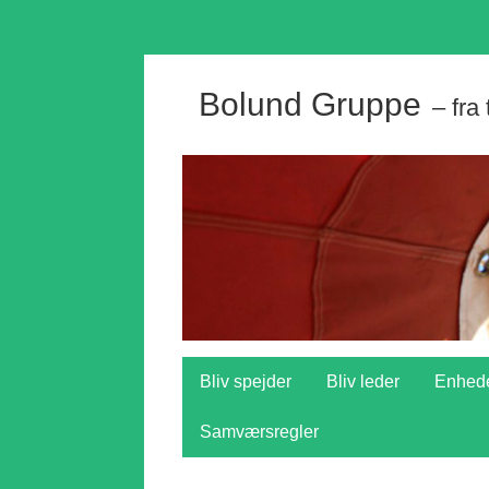
Bolund Gruppe
– fra
Bliv spejder
Bliv leder
Enhed
Samværsregler