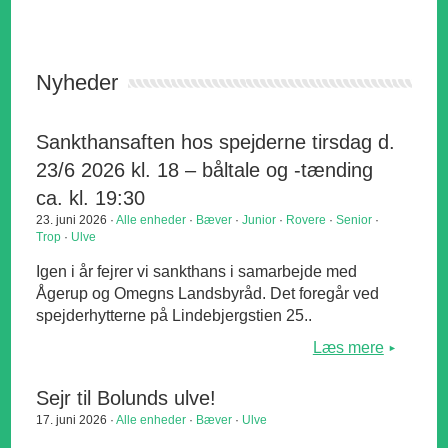
Nyheder
Sankthansaften hos spejderne tirsdag d.
23/6 2026 kl. 18 – båltale og -tænding
ca. kl. 19:30
23. juni 2026 ·
Alle enheder
·
Bæver
·
Junior
·
Rovere
·
Senior
·
Trop
·
Ulve
Igen i år fejrer vi sankthans i samarbejde med
Ågerup og Omegns Landsbyråd. Det foregår ved
spejderhytterne på Lindebjergstien 25..
Læs mere
Sejr til Bolunds ulve!
17. juni 2026 ·
Alle enheder
·
Bæver
·
Ulve