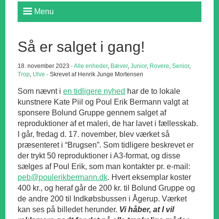
Menu
Så er salget i gang!
18. november 2023 ·
Alle enheder
,
Bæver
,
Junior
,
Rovere
,
Senior
,
Trop
,
Ulve
· Skrevet af Henrik Junge Mortensen
Som nævnt i
en tidligere nyhed
har de to lokale
kunstnere Kate Piil og Poul Erik Bermann valgt at
sponsere Bolund Gruppe gennem salget af
reproduktioner af et maleri, de har lavet i fællesskab.
I går, fredag d. 17. november, blev værket så
præsenteret i “Brugsen”. Som tidligere beskrevet er
der trykt 50 reproduktioner i A3-format, og disse
sælges af Poul Erik, som man kontakter pr. e-mail:
peb@poulerikbermann.dk
. Hvert eksemplar koster
400 kr., og heraf går de 200 kr. til Bolund Gruppe og
de andre 200 til Indkøbsbussen i Ågerup. Værket
kan ses på billedet herunder.
Vi håber, at I vil