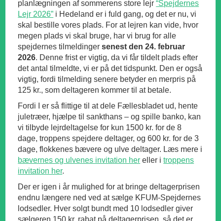
planlægningen af sommerens store lejr
“Spejdernes
Lejr 2026”
i Hedeland er i fuld gang, og det er nu, vi
skal bestille vores plads. For at lejren kan vide, hvor
megen plads vi skal bruge, har vi brug for alle
spejdernes tilmeldinger
senest den 24. februar
2026
. Denne frist er vigtig, da vi får tildelt plads efter
det antal tilmeldte, vi er på det tidspunkt. Den er også
vigtig, fordi tilmelding senere betyder en merpris på
125 kr., som deltageren kommer til at betale.
Fordi I er så flittige til at dele Fællesbladet ud, hente
juletræer, hjælpe til sankthans – og spille banko, kan
vi tilbyde lejrdeltagelse for kun 1500 kr. for de 8
dage, troppens spejdere deltager, og 600 kr. for de 3
dage, flokkenes bævere og ulve deltager. Læs mere i
bævernes og ulvenes invitation her
eller i
troppens
invitation her
.
Der er igen i år mulighed for at bringe deltagerprisen
endnu længere ned ved at sælge KFUM-Spejdernes
lodsedler. Hver solgt bundt med 10 lodsedler giver
sælgeren 150 kr. rabat på deltagerprisen, så det er