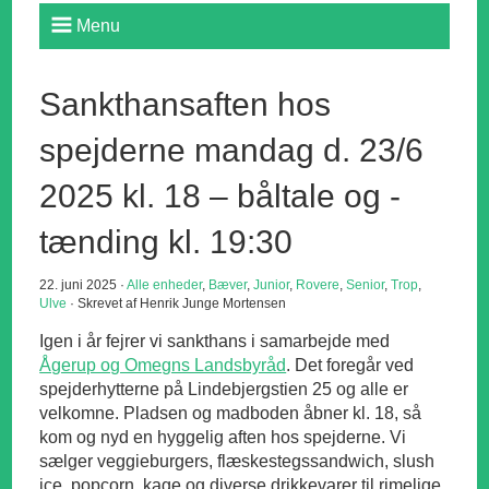
Menu
Sankthansaften hos
spejderne mandag d. 23/6
2025 kl. 18 – båltale og -
tænding kl. 19:30
22. juni 2025 ·
Alle enheder
,
Bæver
,
Junior
,
Rovere
,
Senior
,
Trop
,
Ulve
· Skrevet af Henrik Junge Mortensen
Igen i år fejrer vi sankthans i samarbejde med
Ågerup og Omegns Landsbyråd
. Det foregår ved
spejderhytterne på Lindebjergstien 25 og alle er
velkomne. Pladsen og madboden åbner kl. 18, så
kom og nyd en hyggelig aften hos spejderne. Vi
sælger veggieburgers, flæskestegssandwich, slush
ice, popcorn, kage og diverse drikkevarer til rimelige