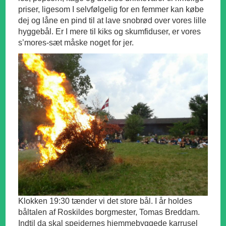
priser, ligesom I selvfølgelig for en femmer kan købe
dej og låne en pind til at lave snobrød over vores lille
hyggebål. Er I mere til kiks og skumfiduser, er vores
s’mores-sæt måske noget for jer.
Klokken 19:30 tænder vi det store bål. I år holdes
båltalen af Roskildes borgmester, Tomas Breddam.
Indtil da skal spejdernes hjemmebyggede karrusel