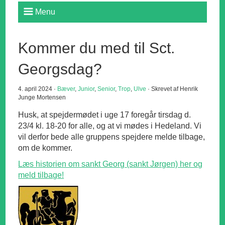
Menu
Kommer du med til Sct.
Georgsdag?
4. april 2024 ·
Bæver
,
Junior
,
Senior
,
Trop
,
Ulve
· Skrevet af Henrik
Junge Mortensen
Husk, at spejdermødet i uge 17 foregår tirsdag d.
23/4 kl. 18-20 for alle, og at vi mødes i Hedeland. Vi
vil derfor bede alle gruppens spejdere melde tilbage,
om de kommer.
Læs historien om sankt Georg (sankt Jørgen) her og
meld tilbage!