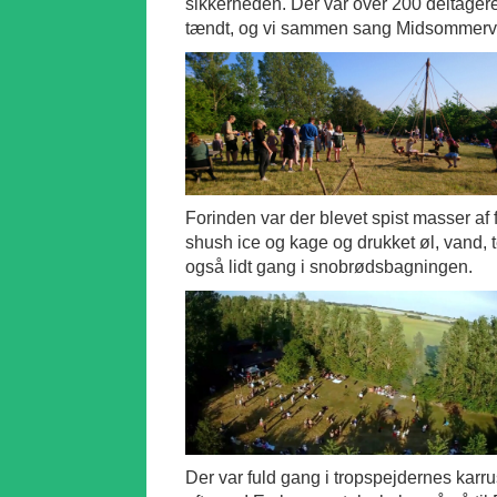
sikkerheden. Der var over 200 deltagere
tændt, og vi sammen sang Midsommer
Forinden var der blevet spist masser a
shush ice og kage og drukket øl, vand, 
også lidt gang i snobrødsbagningen.
Der var fuld gang i tropspejdernes karruse