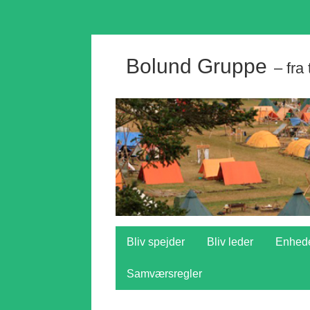
Bolund Gruppe
– fra
Bliv spejder
Bliv leder
Enhed
Samværsregler