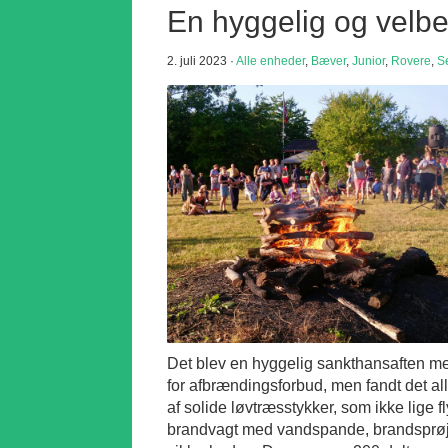
En hyggelig og velb
2. juli 2023 ·
Alle enheder
,
Bæver
,
Junior
,
Rovere
,
S
Det blev en hyggelig sankthansaften med
for afbrændingsforbud, men fandt det all
af solide løvtræsstykker, som ikke lige f
brandvagt med vandspande, brandsprøjte