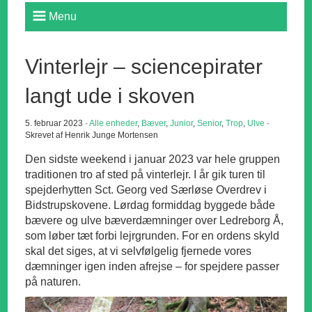
Menu
Vinterlejr – sciencepirater
langt ude i skoven
5. februar 2023 ·
Alle enheder
,
Bæver
,
Junior
,
Senior
,
Trop
,
Ulve
·
Skrevet af Henrik Junge Mortensen
Den sidste weekend i januar 2023 var hele gruppen
traditionen tro af sted på vinterlejr. I år gik turen til
spejderhytten Sct. Georg ved Særløse Overdrev i
Bidstrupskovene. Lørdag formiddag byggede både
bævere og ulve bæverdæmninger over Ledreborg Å,
som løber tæt forbi lejrgrunden. For en ordens skyld
skal det siges, at vi selvfølgelig fjernede vores
dæmninger igen inden afrejse – for spejdere passer
på naturen.