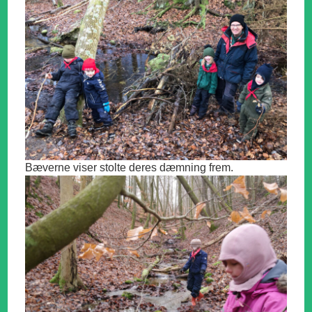
Bæverne viser stolte deres dæmning frem.