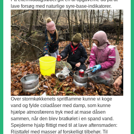
lave forsøg med naturlige syre-base-indikatorer.
Over stormkøkkenets spritflamme kunne vi koge
vand og fylde coladåser med damp, som kunne
hjælpe atmosfærens tryk med at mase dåsen
sammen, når den blev bratkølet i en spand vand.
Spejderne hjalp flittigt med til at lave aftensmaden:
Rijsttafel med masser af forskelligt tilbehør. Til