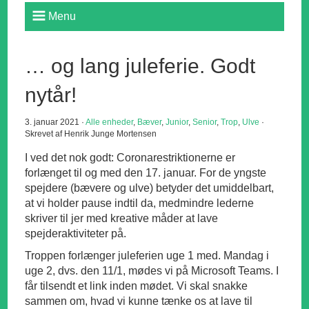
Menu
… og lang juleferie. Godt
nytår!
3. januar 2021 ·
Alle enheder
,
Bæver
,
Junior
,
Senior
,
Trop
,
Ulve
·
Skrevet af Henrik Junge Mortensen
I ved det nok godt: Coronarestriktionerne er
forlænget til og med den 17. januar. For de yngste
spejdere (bævere og ulve) betyder det umiddelbart,
at vi holder pause indtil da, medmindre lederne
skriver til jer med kreative måder at lave
spejderaktiviteter på.
Troppen forlænger juleferien uge 1 med. Mandag i
uge 2, dvs. den 11/1, mødes vi på Microsoft Teams. I
får tilsendt et link inden mødet. Vi skal snakke
sammen om, hvad vi kunne tænke os at lave til