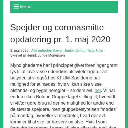
Menu
Spejder og coronasmitte –
opdatering pr. 1. maj 2020
2. maj 2020 ·
Alle enheder
,
Bæver
,
Junior
,
Senior
,
Trop
,
Ulve
·
Skrevet af Henrik Junge Mortensen
Myndighederne har i princippet givet foreninger grønt
lys til at lave visse udendørs aktiviteter igen. Det
betyder, at vi også hos KFUM-Spejderne har
mulighed for at mødes, hvis vi kan sikre visse
afstands- og hygiejneregler – se dem evt.
her
. Vi har
endnu ikke i Bolund Gruppe taget stilling til, hvorvidt
vi vil/tør gøre brug af denne mulighed for andre end
de største spejdere, men gruppebestyrelsen “mødes”
på mandag, hvorefter vi meddeler, hvad der evt.
kommer til at ske for bævere og ulve. Hvis I som