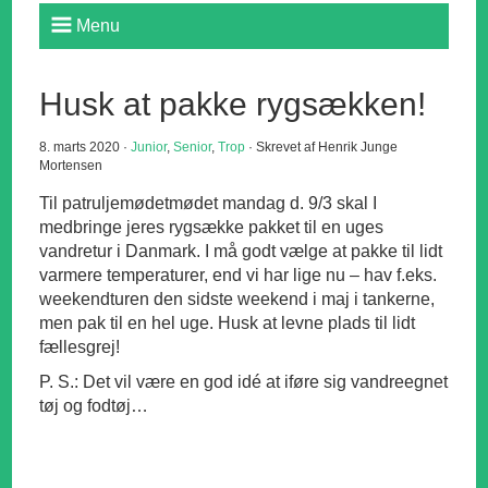
Menu
Husk at pakke rygsækken!
8. marts 2020 ·
Junior
,
Senior
,
Trop
· Skrevet af Henrik Junge
Mortensen
Til patruljemødetmødet mandag d. 9/3 skal I
medbringe jeres rygsække pakket til en uges
vandretur i Danmark. I må godt vælge at pakke til lidt
varmere temperaturer, end vi har lige nu – hav f.eks.
weekendturen den sidste weekend i maj i tankerne,
men pak til en hel uge. Husk at levne plads til lidt
fællesgrej!
P. S.: Det vil være en god idé at iføre sig vandreegnet
tøj og fodtøj…