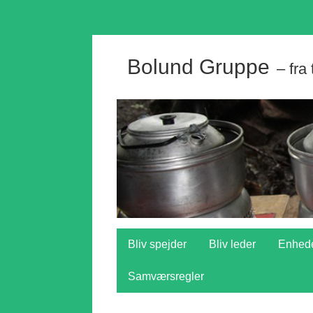
Bolund Gruppe
– fra
Bliv spejder
Bliv leder
Enhed
Samværsregler