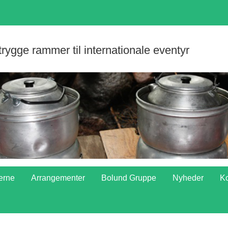
 trygge rammer til internationale eventyr
erne
Arrangementer
Bolund Gruppe
Nyheder
Ko