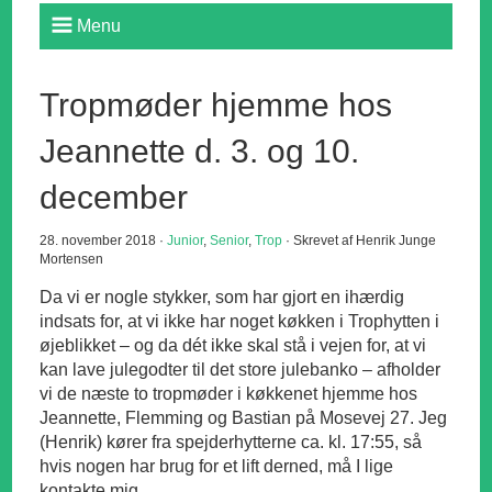
Menu
Tropmøder hjemme hos
Jeannette d. 3. og 10.
december
28. november 2018 ·
Junior
,
Senior
,
Trop
· Skrevet af Henrik Junge
Mortensen
Da vi er nogle stykker, som har gjort en ihærdig
indsats for, at vi ikke har noget køkken i Trophytten i
øjeblikket – og da dét ikke skal stå i vejen for, at vi
kan lave julegodter til det store julebanko – afholder
vi de næste to tropmøder i køkkenet hjemme hos
Jeannette, Flemming og Bastian på Mosevej 27. Jeg
(Henrik) kører fra spejderhytterne ca. kl. 17:55, så
hvis nogen har brug for et lift derned, må I lige
kontakte mig.